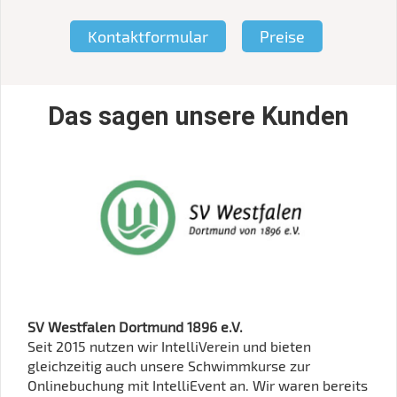
Kontaktformular
Preise
Das sagen unsere Kunden
SV Westfalen Dortmund 1896 e.V.
TV Trippstadt 1962 e.V.
Seit 2015 nutzen wir IntelliVerein und bieten
„Der Start war außerordentlich gut. Der Service war
gleichzeitig auch unsere Schwimmkurse zur
prompt und freundlich. Die Online Seminare sind
Onlinebuchung mit IntelliEvent an. Wir waren bereits
hervorragend.“