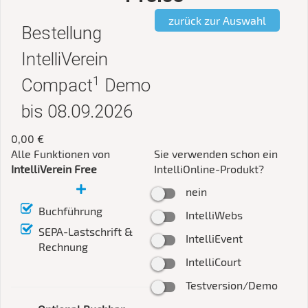
zurück zur Auswahl
Bestellung
IntelliVerein
1
Compact
Demo
bis 08.09.2026
0,00 €
Alle Funktionen von 
Sie verwenden schon ein
IntelliVerein Free
IntelliOnline-Produkt?
nein
Buchführung
IntelliWebs
SEPA-Lastschrift &
IntelliEvent
Rechnung
IntelliCourt
Testversion/Demo