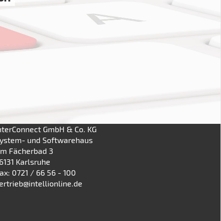
nterConnect GmbH & Co. KG
ystem- und Softwarehaus
m Fächerbad 3
6131 Karlsruhe
ax: 0721 / 66 56 - 100
ertrieb@intellionline.de