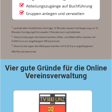
Abteilungszugänge auf Buchführung
Gruppen anlegen und verwalten
1
Laufzeit aller IntelliOnline-Verträge: 12 Monate, danach Verlängerung um 12
Monate, Kündigungsfrist jeweils 3 Monate zum Laufzeitende.
2
Überschreitungen des Datentransfers (Mail- und Webtraffic) werden mit
0,006 Euro pro angefangem MB berechnet.
3
Überschreitungen des Webspace werden mit 0,20 € pro angefangenem
MB/Monat berechnet.
Vier gute Gründe für die Online
Vereinsverwaltung