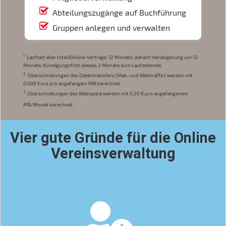
Abteilungszugänge auf Buchführung
Gruppen anlegen und verwalten
1
Laufzeit aller IntelliOnline-Verträge: 12 Monate, danach Verlängerung um 12
Monate, Kündigungsfrist jeweils 3 Monate zum Laufzeitende.
2
Überschreitungen des Datentransfers (Mail- und Webtraffic) werden mit
0,006 Euro pro angefangem MB berechnet.
3
Überschreitungen des Webspace werden mit 0,20 € pro angefangenem
MB/Monat berechnet.
Vier gute Gründe für die Online
Vereinsverwaltung